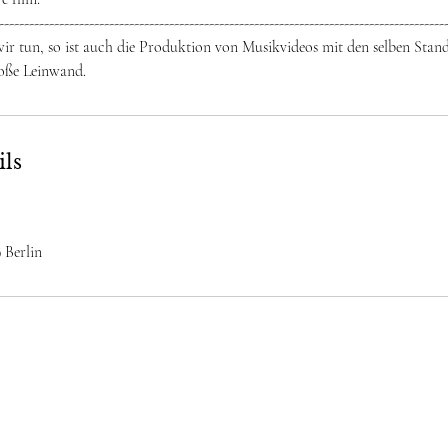
-----------------------------------------------------------------------------------------
wir tun, so ist auch die Produktion von Musikvideos mit den selben Stan
roße Leinwand.
ils
 Berlin